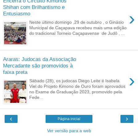
Encerra o Circuito Kimonos
Shihan com Brilhantismo e
›
Entusiasmo
Neste último domingo ,29 de outubro , o Ginásio
Municipal de Caçapava recebeu mais uma edição
do tradicional Torneio Caçapavense de Judô , ...
Araras: Judocas da Associação
Mercadante são promovidos à
faixa preta
›
Sábado (28), os judocas Diego Leite é Isabela
Viel do Projeto Kimono de Ouro foram aprovados
no Exame de Graduação 2023, promovido pela
Fede...
‹
›
Página inicial
Ver versão para a web