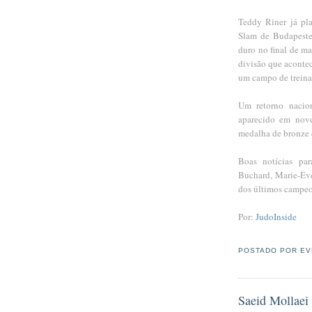
Teddy Riner já pla
Slam de Budapeste 
duro no final de m
divisão que aconte
um campo de trein
Um retorno nacio
aparecido em nov
medalha de bronze 
Boas notícias pa
Buchard, Marie-Ève
dos últimos campeon
Por:
JudoInside
POSTADO POR
EV
Saeid Mollaei 