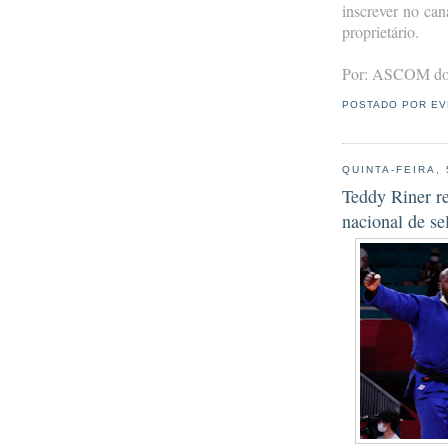
inscrever no can
proprietário.
Por: ASCOM do
POSTADO POR
EV
QUINTA-FEIRA,
Teddy Riner r
nacional de s