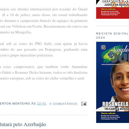
nejou seu retorno internacional por ocasião do Grand
(8 a 10 de julho), antes disso, ele estará trabalhando
aio durante o campeonato francês de equipes da primeira
cerá em Villebon-sur-Yvette. Recentemente ele esteve em
amento na Mongólia.
REVISTA DIGITA
2024
nal sob as cores do PSG Judô, com quem já havia
embro do ano passado em Perpignan, ganhando uma
com o grupo masculino parisiense.
ra esses campeonatos, que também verão Amandine
 Gahié e Romane Dicko lutarem, todos os três finalistas
atos europeus, sob as cores do clube vermelho e azul.
ERTON MONTEIRO
ÀS
22:01
0 COMENTÁRIOS
lutará pelo Azerbaijão