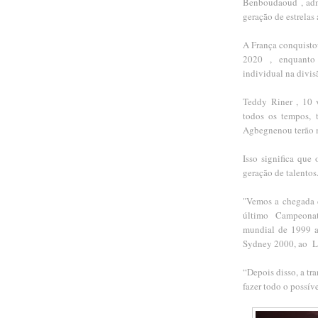
Benboudaoud , admi
geração de estrelas
A França conquisto
2020 , enquanto
individual na divis
Teddy Riner , 10 
todos os tempos, 
Agbegnenou terão 
Isso significa que
geração de talentos
"Vemos a chegada 
último Campeona
mundial de 1999 a
Sydney 2000, ao L
“Depois disso, a tr
fazer todo o possív