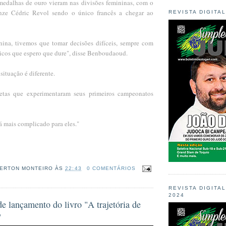
 medalhas de ouro vieram nas divisões femininas, com o
nze Cédric Revol sendo o único francês a chegar ao
REVISTA DIGITA
nina, tivemos que tomar decisões difíceis, sempre com
ricos que espero que dure", disse Benboudaoud.
 situação é diferente.
etas que experimentaram seus primeiros campeonatos
á mais complicado para eles."
ERTON MONTEIRO
ÀS
22:43
0 COMENTÁRIOS
REVISTA DIGITA
2024
 de lançamento do livro "A trajetória de
"