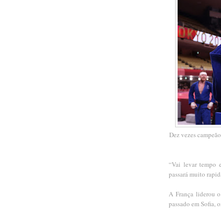
Dez vezes campeão 
“Vai levar tempo 
passará muito rapi
A França liderou 
passado em Sofia, o