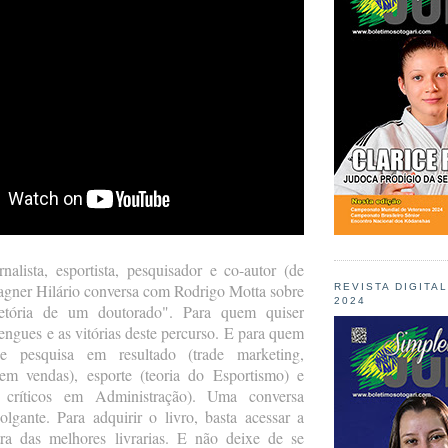
rnalista, esportista, pesquisador e co-autor (de
agner Hilário conversa com Rodrigo Motta sobre
REVISTA DIGITA
2024
etória de um doutorado". Para quem quiser
engues e as vitórias deste percurso. E para quem
e pesquisa em resultado (trade marketing,
 em vendas), esporte (teoria do Esportismo) e
os críticos em Administração). Uma conversa
lgante. Para adquirir o livro, basta acessar a
a das melhores livrarias. E não deixe de se