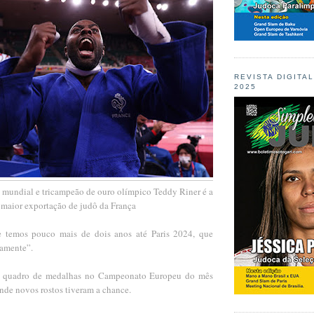
REVISTA DIGITA
2025
mundial e tricampeão de ouro olímpico Teddy Riner é a
maior exportação de judô da França
e temos pouco mais de dois anos até Paris 2024, que
damente”.
o quadro de medalhas no Campeonato Europeu do mês
nde novos rostos tiveram a chance.