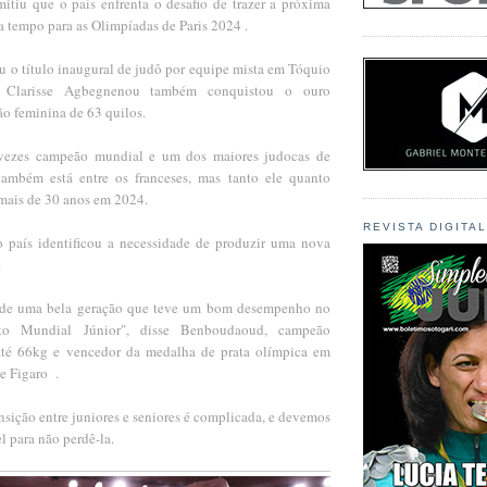
tiu que o país enfrenta o desafio de trazer a próxima
 a tempo para as Olimpíadas de Paris 2024 .
u o título inaugural de judô por equipe mista em Tóquio
 Clarisse Agbegnenou também conquistou o ouro
ão feminina de 63 quilos.
vezes campeão mundial e um dos maiores judocas de
também está entre os franceses, mas tanto ele quanto
mais de 30 anos em 2024.
REVISTA DIGITA
 o país identificou a necessidade de produzir uma nova
.
de uma bela geração que teve um bom desempenho no
to Mundial Júnior", disse Benboudaoud, campeão
té 66kg e vencedor da medalha de prata olímpica em
e Figaro .
ansição entre juniores e seniores é complicada, e devemos
el para não perdê-la.