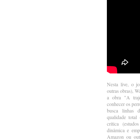
Nesta live, o jo
outras obras), W
a obra "A traj
conhecer os perr
busca linhas d
qualidade total
crítica (estud
dinâmica e empo
Amazon ou outr