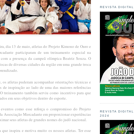
REVISTA DIGITA
ira, dia 13 de maio, atletas do Projeto Kimono de Ouro e
cadante participaram de um treinamento especial na
 com a presença da campeã olímpica Beatriz Souza. O
docas de diversas cidades da região em uma grande troca
prendizado.
e, os atletas puderam acompanhar orientações técnicas e
 de inspiração ao lado de uma das maiores referências
. O treinamento também serviu como incentivo para que
ados em seus objetivos dentro do esporte.
 eventos como esse reforça o compromisso do Projeto
REVISTA DIGITA
a Associação Mercadante em proporcionar experiências
2024
oximar seus atletas de grandes nomes do judô nacional.
 que inspira e motiva muito os nossos atletas. Ter esse