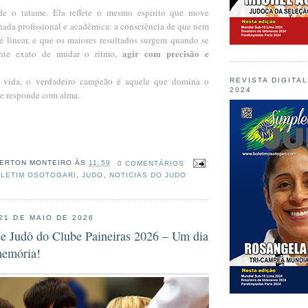
nde o tatame. Ela reflete o mesmo espírito que move 
ada profissional e acadêmica: a consciência de que nem 
 linear, e que os maiores resultados surgem quando se 
agir com precisão e 
ante exato de mudar o ritmo, 
vida, o verdadeiro campeão é aquele que domina o 
REVISTA DIGITA
2024
 e responde com alma.
ERTON MONTEIRO
ÀS
11:59
0 COMENTÁRIOS
LETIM OSOTOGARI
,
JUDO
,
NOTICIAS DO JUDO
 21 DE MAIO DE 2026
 de Judô do Clube Paineiras 2026 – Um dia
memória!