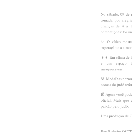
No sábado, 09 de m
tomada por alegri
crianças de 4 a 
competições: foi um
✨ O vídeo mostra 
superação e a atmos
👩‍👧 Em clima de 
e um espaço tot
inesquecíveis.
🥋 Medalhas person
nomes do judô refo
📹 Agora você pode 
oficial. Mais que
paixão pelo judô.
Uma produção de Ga
Por: Boletim OSO