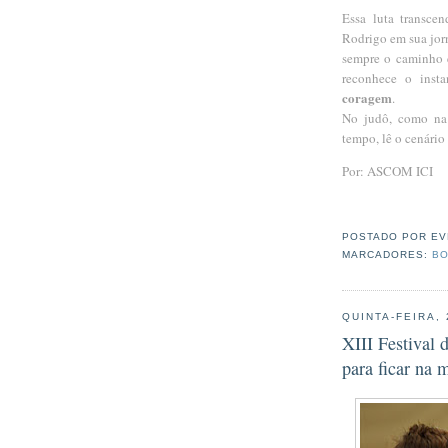
Essa luta transce
Rodrigo em sua jorn
sempre o caminho é
reconhece o inst
coragem
.
No judô, como na 
tempo, lê o cenário
Por: ASCOM ICI
POSTADO POR
EV
MARCADORES:
BO
QUINTA-FEIRA,
XIII Festival
para ficar na 