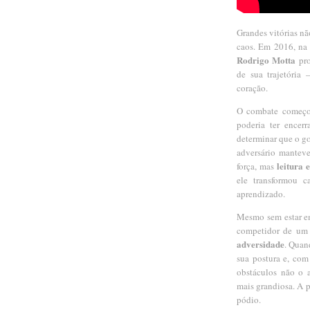
Grandes vitórias n
caos. Em 2016, na 
Rodrigo Motta
 pr
de sua trajetória 
coração.
O combate começou
poderia ter encer
determinar que o gol
adversário manteve
leitura 
força, mas 
ele transformou 
aprendizado.
Mesmo sem estar em
competidor de um
adversidade
. Quan
sua postura e, co
obstáculos não o a
mais grandiosa. A p
pódio.