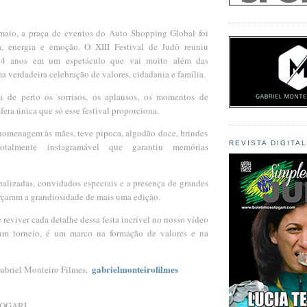
aio, a praça de eventos do Auto Shopping Global foi 
a, energia e emoção. O XIII Festival de Judô reuniu 
14 anos em um espetáculo que vai muito além das 
a verdadeira celebração de valores, cidadania e família.
de perto os sorrisos, os aplausos, os momentos de 
fera única que só esse festival proporciona.
homenagem às mães, teve pipoca, algodão doce, brindes 
REVISTA DIGITA
almente instagramável que garantiu memórias 
alizadas, convidados especiais e a presença de grandes 
rçaram a grandiosidade de mais uma edição.
reviver cada detalhe dessa festa incrível no nosso vídeo 
 um torneio, é um marco na formação de valores e na 
gabrielmonteirofilmes
briel Monteiro Filmes.  
TOGARI