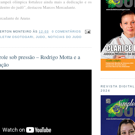
ampeã olímpica fortalece ainda mais a dedicação e os
dentro do judô”, destacou Marcos Mercadante.
rcadante de Araras
ERTON MONTEIRO
ÀS
12:03
0 COMENTÁRIOS
LETIM OSOTOGARI
,
JUDO
,
NOTICIAS DO JUDO
role sob pressão – Rodrigo Motta e a
ação
REVISTA DIGITA
2024