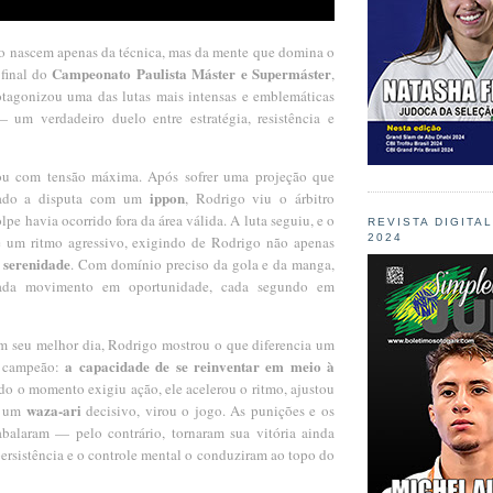
ão nascem apenas da técnica, mas da mente que domina o 
Campeonato Paulista Máster e Supermáster
final do 
, 
otagonizou uma das lutas mais intensas e emblemáticas 
— um verdadeiro duelo entre estratégia, resistência e 
 com tensão máxima. Após sofrer uma projeção que 
ippon
rado a disputa com um 
, Rodrigo viu o árbitro 
pe havia ocorrido fora da área válida. A luta seguiu, e o 
REVISTA DIGITA
2024
 um ritmo agressivo, exigindo de Rodrigo não apenas 
e serenidade
. Com domínio preciso da gola e da manga, 
cada movimento em oportunidade, cada segundo em 
 seu melhor dia, Rodrigo mostrou o que diferencia um 
a capacidade de se reinventar em meio à 
 campeão: 
do o momento exigiu ação, ele acelerou o ritmo, ajustou 
waza-ari
m um 
 decisivo, virou o jogo. As punições e os 
balaram — pelo contrário, tornaram sua vitória ainda 
ersistência e o controle mental o conduziram ao topo do 