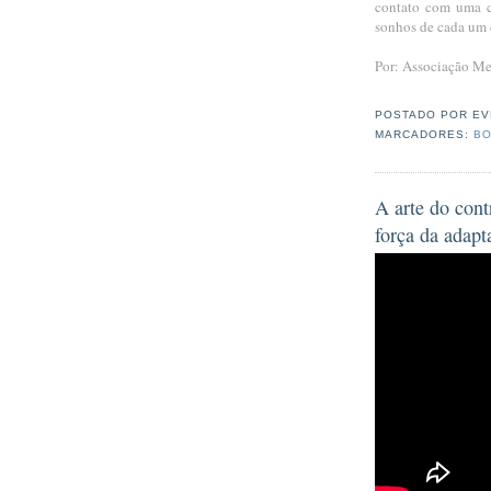
contato com uma c
sonhos de cada um 
Por: Associação Me
POSTADO POR
EV
MARCADORES:
BO
A arte do cont
força da adapt