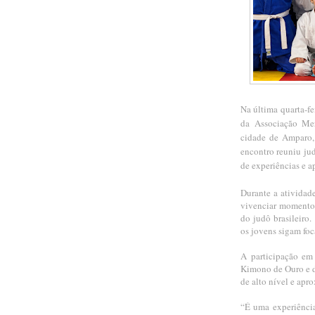
Na última quarta-fe
da Associação Mer
cidade de Amparo,
encontro reuniu ju
de experiências e a
Durante a atividad
vivenciar momentos
do judô brasileiro
os jovens sigam foc
A participação em
Kimono de Ouro e d
de alto nível e apr
“É uma experiência